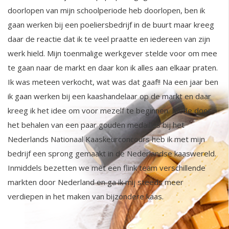
doorlopen van mijn schoolperiode heb doorlopen, ben ik
gaan werken bij een poeliersbedrijf in de buurt maar kreeg
daar de reactie dat ik te veel praatte en iedereen van zijn
werk hield. Mijn toenmalige werkgever stelde voor om mee
te gaan naar de markt en daar kon ik alles aan elkaar praten.
Ik was meteen verkocht, wat was dat gaaf!! Na een jaar ben
ik gaan werken bij een kaashandelaar op de markt en daar
kreeg ik het idee om voor mezelf te beginnen. Mede door
het behalen van een paar gouden medailles bij het
Nederlands Nationaal Kaaskeurconcours heb ik met mijn
bedrijf een sprong gemaakt in de Nederlandse kaaswereld.
Inmiddels bezetten we met een flink team verschillende
markten door Nederland en ga ik mij steeds meer
verdiepen in het maken van bijzondere kaas.